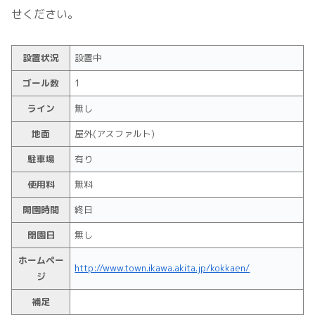
せください。
設置状況
設置中
ゴール数
1
ライン
無し
地面
屋外(アスファルト)
駐車場
有り
使用料
無料
開園時間
終日
閉園日
無し
ホームペー
http://www.town.ikawa.akita.jp/kokkaen/
ジ
補足