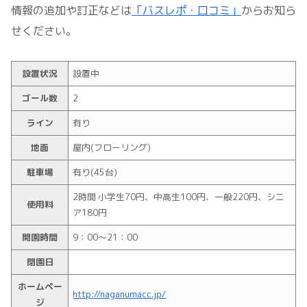
情報の追加や訂正などは
「バスレポ・口コミ」
からお知ら
せください。
設置状況
設置中
ゴール数
2
ライン
有り
地面
屋内(フローリング)
駐車場
有り(45台)
2時間 小学生70円、中高生100円、一般220円、シニ
使用料
ア180円
開園時間
9：00～21：00
閉園日
ホームペー
http://naganumacc.jp/
ジ