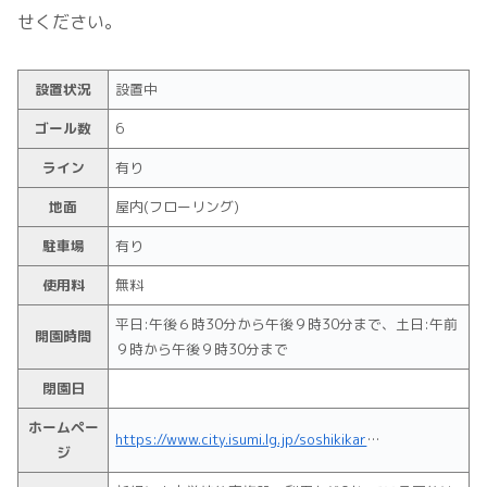
せください。
設置状況
設置中
ゴール数
6
ライン
有り
地面
屋内(フローリング)
駐車場
有り
使用料
無料
平日:午後６時30分から午後９時30分まで、土日:午前
開園時間
９時から午後９時30分まで
閉園日
ホームペー
https://www.city.isumi.lg.jp/soshikikarasagasu/shogaigakushuka/social_physical_ed/1449.html
ジ