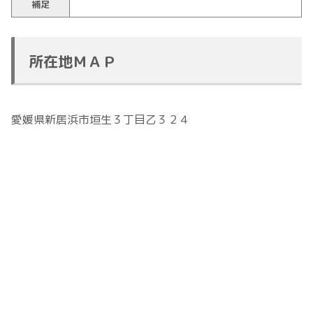
補足
所在地ＭＡＰ
愛媛県新居浜市垣生３丁目乙３２４