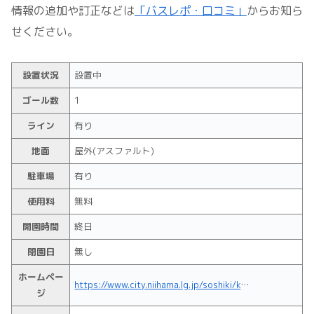
情報の追加や訂正などは
「バスレポ・口コミ」
からお知ら
せください。
設置状況
設置中
ゴール数
1
ライン
有り
地面
屋外(アスファルト)
駐車場
有り
使用料
無料
開園時間
終日
閉園日
無し
ホームペー
https://www.city.niihama.lg.jp/soshiki/kouwan/4537.html
ジ