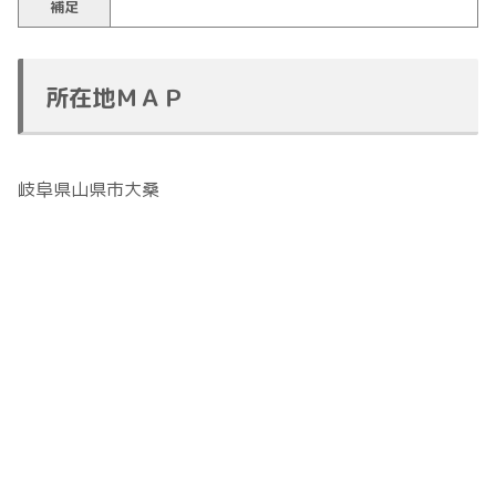
補足
所在地ＭＡＰ
岐阜県山県市大桑