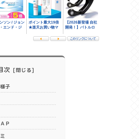
目次
様子
ＡＰ
ミ