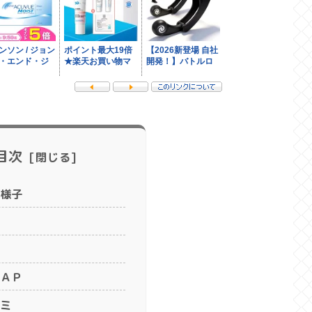
目次
様子
ＡＰ
ミ