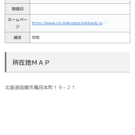
閉園日
ホームペー
https://www.city.hakodate.hokkaido.jp/docs/2014011500631/
ジ
補足
閉館
所在地ＭＡＰ
北海道函館市亀田本町１９−２１