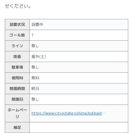
せください。
設置状況
設置中
ゴール数
1
ライン
無し
地面
屋外(土)
駐車場
無し
使用料
無料
開園時間
終日
閉園日
無し
ホームペー
https://www.city.kitahiroshima.hokkaido.jp/kosodate/detail/00125708.html#東公園
ジ
補足