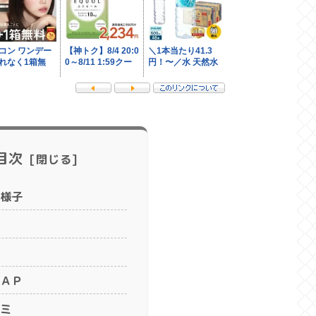
目次
様子
ＡＰ
ミ