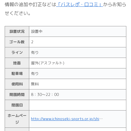
情報の追加や訂正などは
「バスレポ・口コミ」
からお知ら
せください。
設置状況
設置中
ゴール数
2
ライン
有り
地面
屋外(アスファルト)
駐車場
有り
使用料
無料
開園時間
8：30～22：00
閉園日
ホームペー
http://www.ichinoseki-sports.or.jp/shisetsu/ichinoseki/udome.html
ジ