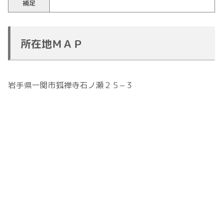
補足
所在地ＭＡＰ
岩手県一関市狐禅寺石ノ瀬２５−３