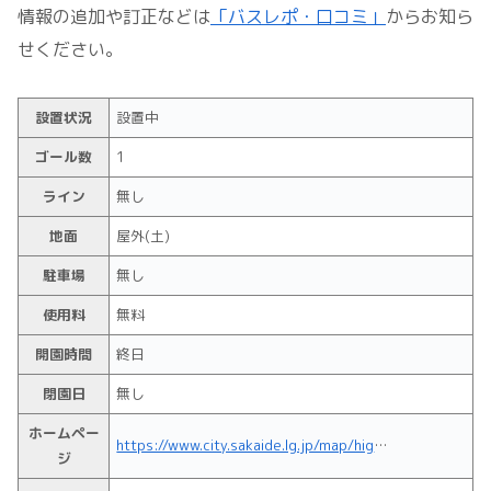
情報の追加や訂正などは
「バスレポ・口コミ」
からお知ら
せください。
設置状況
設置中
ゴール数
1
ライン
無し
地面
屋外(土)
駐車場
無し
使用料
無料
開園時間
終日
閉園日
無し
ホームペー
https://www.city.sakaide.lg.jp/map/higasioohamadainikouen.html
ジ