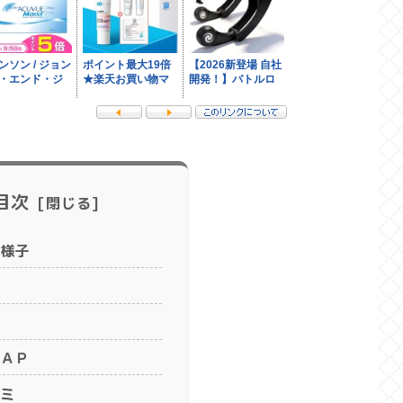
目次
様子
ＡＰ
ミ