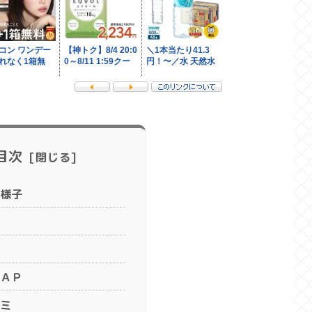
目次
様子
ＡＰ
ミ