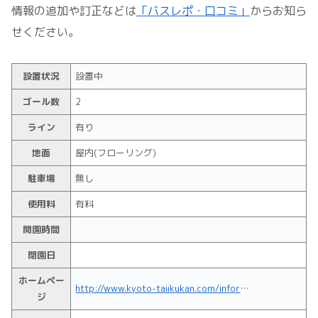
情報の追加や訂正などは
「バスレポ・口コミ」
からお知ら
せください。
設置状況
設置中
ゴール数
2
ライン
有り
地面
屋内(フローリング)
駐車場
無し
使用料
有料
開園時間
閉園日
ホームペー
http://www.kyoto-taiikukan.com/information/shimogyo/index.html
ジ