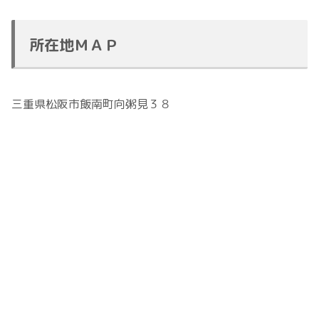
所在地ＭＡＰ
三重県松阪市飯南町向粥見３８