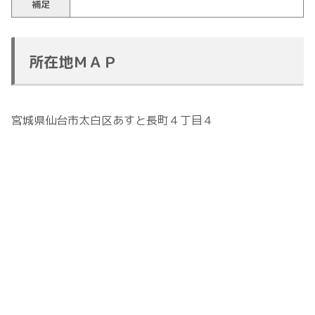
補足
所在地ＭＡＰ
宮城県仙台市太白区あすと長町４丁目４