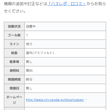
情報の追加や訂正などは
「バスレポ・口コミ」
からお知ら
せください。
設置状況
設置中
ゴール数
1
ライン
有り
地面
屋外(アスファルト)
駐車場
無し
使用料
無料
開園時間
終日
閉園日
無し
ホームペー
http://www.city.sendai.jp/shisetsukanri/kurashi/shizen/midori/koen/shokai/ichiran/
ジ