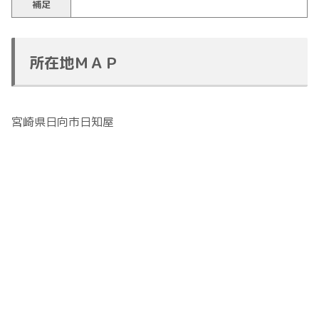
補足
所在地ＭＡＰ
宮崎県日向市日知屋