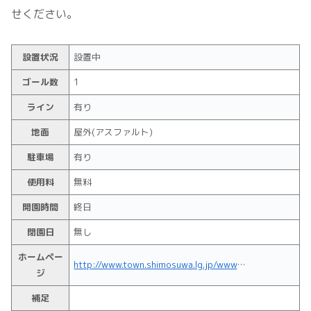
せください。
設置状況
設置中
ゴール数
1
ライン
有り
地面
屋外(アスファルト)
駐車場
有り
使用料
無料
開園時間
終日
閉園日
無し
ホームペー
http://www.town.shimosuwa.lg.jp/www/contents/1551316194486/index.html
ジ
補足