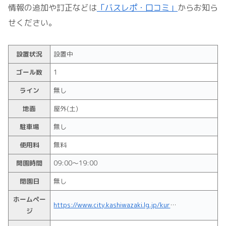
情報の追加や訂正などは
「バスレポ・口コミ」
からお知ら
せください。
設置状況
設置中
ゴール数
1
ライン
無し
地面
屋外(土)
駐車場
無し
使用料
無料
開園時間
09:00～19:00
閉園日
無し
ホームペー
https://www.city.kashiwazaki.lg.jp/kurashi_tetsuzuki/kankyo_pet/koen/1/10253.html
ジ