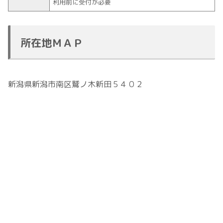
利用前に受付が必要
所在地ＭＡＰ
新潟県新潟市南区鷲ノ木新田５４０２