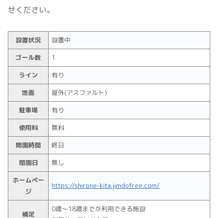
せください。
設置状況
設置中
ゴール数
1
ライン
有り
地面
屋外(アスファルト)
駐車場
有り
使用料
無料
開園時間
終日
閉園日
無し
ホームペー
https://shirone-kita.jimdofree.com/
ジ
0歳～18歳までが利用できる施設
補足