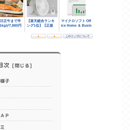
目次
様子
ＡＰ
ミ