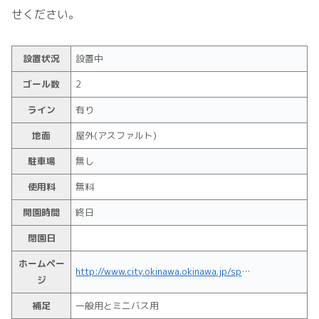
せください。
設置状況
設置中
ゴール数
2
ライン
有り
地面
屋外(アスファルト)
駐車場
無し
使用料
無料
開園時間
終日
閉園日
ホームペー
http://www.city.okinawa.okinawa.jp/sp/kodomo/park/1492419043/
ジ
補足
一般用とミニバス用