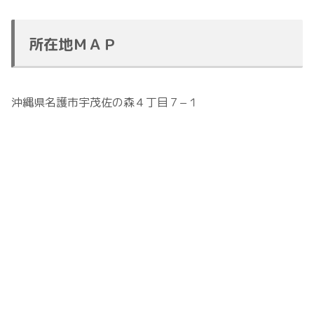
所在地ＭＡＰ
沖縄県名護市宇茂佐の森４丁目７−１