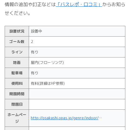
情報の追加や訂正などは
「バスレポ・口コミ」
からお知ら
せください。
設置状況
設置中
ゴール数
2
ライン
有り
地面
屋内(フローリング)
駐車場
有り
使用料
有料(詳細はHP参照)
開園時間
閉園日
ホームペー
http://osakashi.opas.jp/genre/indoor/tobu_miyakojimaku_higashinariku_ikunoku_jotoku_tsurumiku/tsurumisportscenter/index.html
ジ