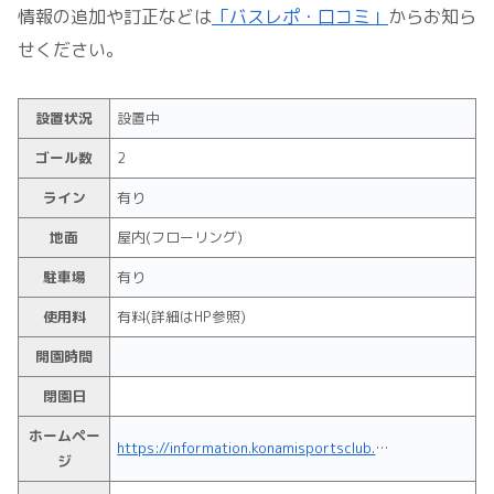
情報の追加や訂正などは
「バスレポ・口コミ」
からお知ら
せください。
設置状況
設置中
ゴール数
2
ライン
有り
地面
屋内(フローリング)
駐車場
有り
使用料
有料(詳細はHP参照)
開園時間
閉園日
ホームペー
https://information.konamisportsclub.jp/trust/osaka_sportsclub/fukushima/
ジ