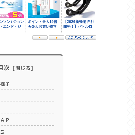
目次
様子
ＡＰ
ミ