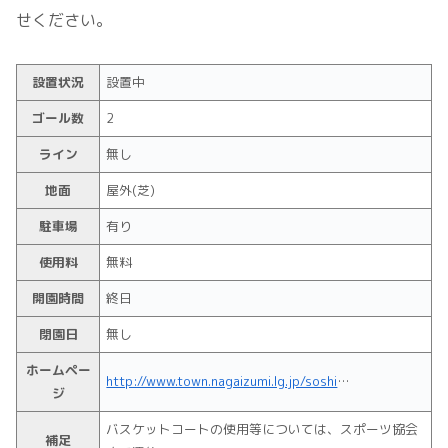
せください。
設置状況
設置中
ゴール数
2
ライン
無し
地面
屋外(芝)
駐車場
有り
使用料
無料
開園時間
終日
閉園日
無し
ホームペー
http://www.town.nagaizumi.lg.jp/soshiki/kouji/park/5149.html
ジ
バスケットコートの使用等については、スポーツ協会
補足