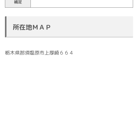
補足
所在地ＭＡＰ
栃木県那須塩原市上厚崎６６４