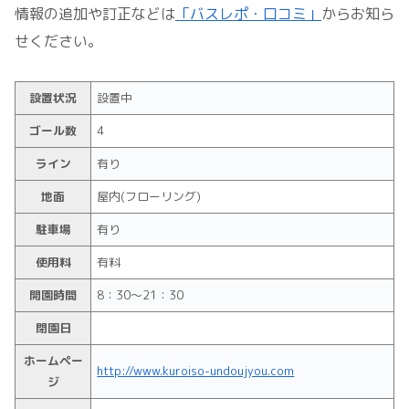
情報の追加や訂正などは
「バスレポ・口コミ」
からお知ら
せください。
設置状況
設置中
ゴール数
4
ライン
有り
地面
屋内(フローリング)
駐車場
有り
使用料
有料
開園時間
8：30～21：30
閉園日
ホームペー
http://www.kuroiso-undoujyou.com
ジ