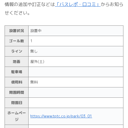
情報の追加や訂正などは
「バスレポ・口コミ」
からお知ら
せください。
設置状況
設置中
ゴール数
1
ライン
無し
地面
屋外(土)
駐車場
使用料
無料
開園時間
閉園日
ホームペー
https://www.tptc.co.jp/park/03_01
ジ