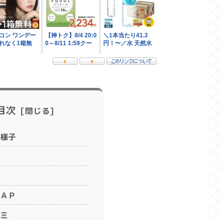
目次
様子
ＡＰ
ミ