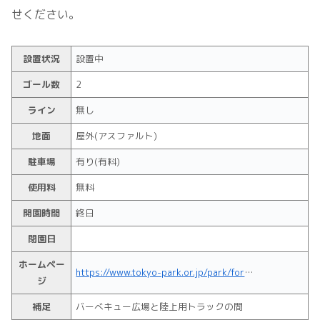
せください。
設置状況
設置中
ゴール数
2
ライン
無し
地面
屋外(アスファルト)
駐車場
有り(有料)
使用料
無料
開園時間
終日
閉園日
ホームペー
https://www.tokyo-park.or.jp/park/format/index005.html
ジ
補足
バーべキュー広場と陸上用トラックの間