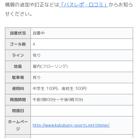
情報の追加や訂正などは
「バスレポ・口コミ」
からお知ら
せください。
設置状況
設置中
ゴール数
4
ライン
有り
地面
屋内(フローリング)
駐車場
有り
使用料
中学生:100円、高校生:300円
開園時間
午前9時00分～午後9時30分
閉園日
ホームペー
http://www.kokubunji-sports.net/shimin/
ジ