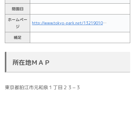
閉園日
ホームペー
http://www.tokyo-park.net/1321901001.html
ジ
補足
所在地ＭＡＰ
東京都狛江市元和泉１丁目２３−３