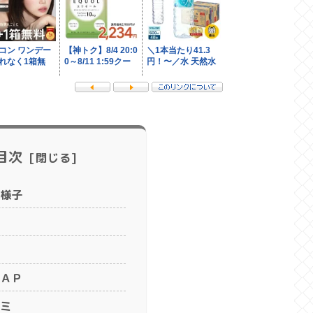
目次
様子
ＡＰ
ミ