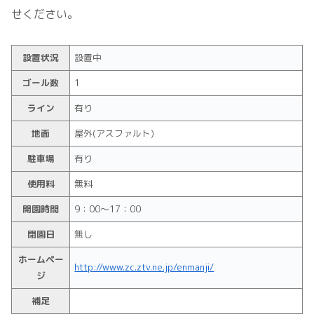
せください。
設置状況
設置中
ゴール数
1
ライン
有り
地面
屋外(アスファルト)
駐車場
有り
使用料
無料
開園時間
9：00～17：00
閉園日
無し
ホームペー
http://www.zc.ztv.ne.jp/enmanji/
ジ
補足