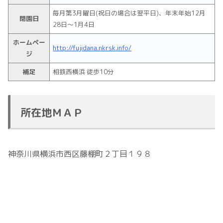
毎月第3月曜日(祝日の場合は翌平日)、年末年始12月
閉園日
28日～1月4日
ホームペー
http://fujidana.nkrsk.info/
ジ
補足
相鉄西横浜 徒歩10分
所在地ＭＡＰ
神奈川県横浜市西区藤棚町２丁目１９８