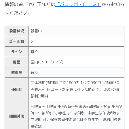
情報の追加や訂正などは
「バスレポ・口コミ」
からお知ら
せください。
設置状況
設置中
ゴール数
3
ライン
有り
地面
屋内(フローリング)
駐車場
有り
団体利用(3時間) 全面1860円 1/2面930円 1/3面630
使用料
円個人利用(コートが定員になった時点で、 30分の交
替制) 無料
月曜日〜土曜日 午前9時〜午後9時日曜日・祝日 午前9
時〜午後6時※小学生は午後5時、中学生は午後6時ま
開園時間
で 利用可。保護者同伴の場合は閉館まで。※利用枠を
要確認