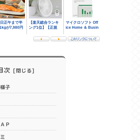
目次
様子
ＡＰ
ミ