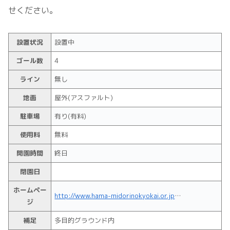
せください。
設置状況
設置中
ゴール数
4
ライン
無し
地面
屋外(アスファルト)
駐車場
有り(有料)
使用料
無料
開園時間
終日
閉園日
ホームペー
http://www.hama-midorinokyokai.or.jp/park/uminokouen/
ジ
補足
多目的グラウンド内