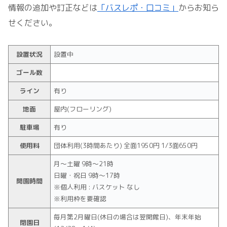
情報の追加や訂正などは
「バスレポ・口コミ」
からお知ら
せください。
設置状況
設置中
ゴール数
ライン
有り
地面
屋内(フローリング)
駐車場
有り
使用料
団体利用(3時間あたり) 全面1950円 1/3面650円
月～土曜 9時～21時
日曜・祝日 9時～17時
開園時間
※個人利用 : バスケット なし
※利用枠を要確認
毎月第2月曜日(休日の場合は翌開館日)、年末年始
閉園日