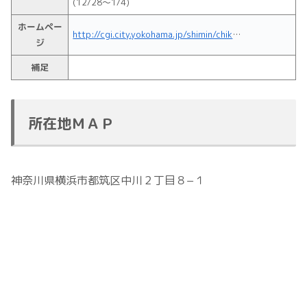
(12/28～1/4)
ホームペー
http://cgi.city.yokohama.jp/shimin/chikucenter/center.php?d=c10100
ジ
補足
所在地ＭＡＰ
神奈川県横浜市都筑区中川２丁目８−１