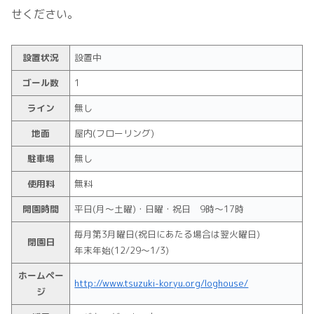
せください。
設置状況
設置中
ゴール数
1
ライン
無し
地面
屋内(フローリング)
駐車場
無し
使用料
無料
開園時間
平日(月～土曜)・日曜・祝日 9時～17時
毎月第3月曜日(祝日にあたる場合は翌火曜日)
閉園日
年末年始(12/29～1/3)
ホームペー
http://www.tsuzuki-koryu.org/loghouse/
ジ