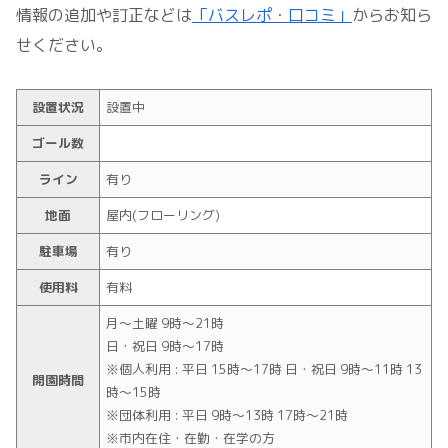
情報の追加や訂正などは
「バスレポ・口コミ」
からお知ら
せください。
設置状況
設置中
ゴール数
ライン
有り
地面
屋内(フローリング)
駐車場
有り
使用料
有料
月～土曜 9時～21時
日・祝日 9時～17時
※個人利用 : 平日 15時～17時 日・祝日 9時～11時 13
開園時間
時～15時
※団体利用 : 平日 9時～13時 17時～21時
※市内在住・在勤・在学の方