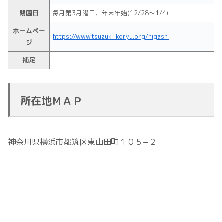
閉園日
毎月第3月曜日、年末年始(12/28～1/4)
ホームペー
https://www.tsuzuki-koryu.org/higashiyamatasp/
ジ
補足
所在地ＭＡＰ
神奈川県横浜市都筑区東山田町１０５−２