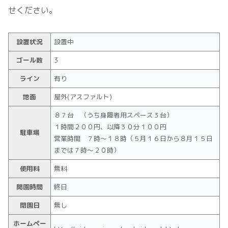
せください。
設置状況
設置中
ゴール数
3
ライン
有り
地面
屋外(アスファルト)
８７台 （うち身障者用スペース３台）
１時間２００円、以降３０分１００円
駐車場
営業時間 ７時～１８時（５月１６日から８月１５日
までは７時～２０時）
使用料
無料
開園時間
終日
閉園日
無し
ホームペー