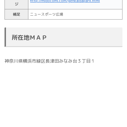
http://midocomi.com/genkaidapark.html
ジ
補足
ニュースポーツ広場
所在地ＭＡＰ
神奈川県横浜市緑区長津田みなみ台３丁目１