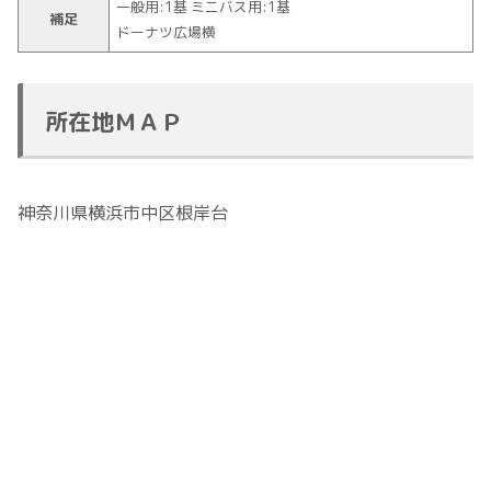
一般用:1基 ミニバス用:1基
補足
ドーナツ広場横
所在地ＭＡＰ
神奈川県横浜市中区根岸台