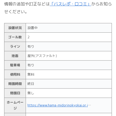
情報の追加や訂正などは
「バスレポ・口コミ」
からお知ら
せください。
設置状況
設置中
ゴール数
2
ライン
有り
地面
屋外(アスファルト)
駐車場
有り
使用料
無料
開園時間
終日
閉園日
無し
ホームペー
https://www.hama-midorinokyokai.or.jp/park/negishi/
ジ