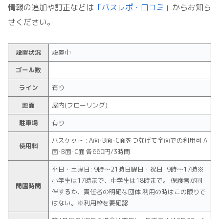
情報の追加や訂正などは
「バスレポ・口コミ」
からお知ら
せください。
設置状況
設置中
ゴール数
ライン
有り
地面
屋内(フローリング)
駐車場
有り
バスケット : A面･B面･C面をつなげて全面での利用可 A
使用料
面･B面･C面 各660円/3時間
平日・土曜日: 9時～21時日曜日・祝日: 9時～17時※
小学生は17時まで、中学生は18時まで。 保護者が同
開園時間
伴するか、責任者の明確な団体 利用の時はこの限りで
はない。※利用枠を要確認