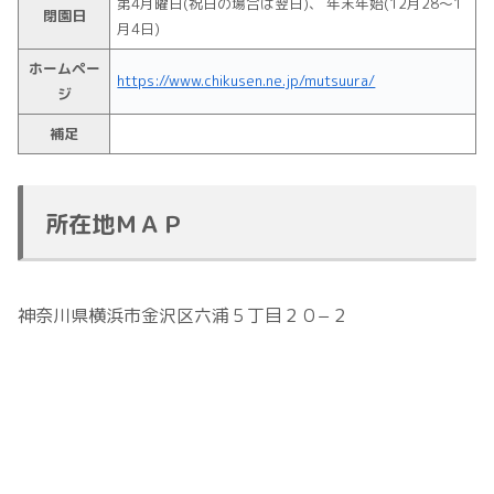
第4月曜日(祝日の場合は翌日)、 年末年始(12月28～1
閉園日
月4日)
ホームペー
https://www.chikusen.ne.jp/mutsuura/
ジ
補足
所在地ＭＡＰ
神奈川県横浜市金沢区六浦５丁目２０−２