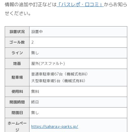
情報の追加や訂正などは
「バスレポ・口コミ」
からお知ら
せください。
設置状況
設置中
ゴール数
2
ライン
無し
地面
屋外(アスファルト)
普通車駐車場67台（機械式有料）
駐車場
大型車駐車場5台（機械式有料）
使用料
無料
開園時間
終日
閉園日
無し
ホームペー
https://sahara.y-parks.jp/
ジ