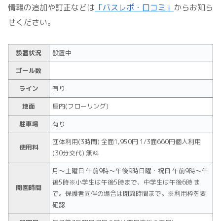
情報の追加や訂正などは
「バスレポ・口コミ」
からお知ら
せください。
設置状況
設置中
ゴール数
ライン
有り
地面
屋内(フローリング)
駐車場
有り
団体利用(3時間) 全面1,950円 1/3面660円個人利用
使用料
(30分交代) 無料
月～土曜日 午前9時～午後9時日曜・祝日 午前9時～午
後5時※小学生は午後5時まで、中学生は午後6時 ま
開園時間
で。保護者同伴の場合は閉館時間まで。※利用枠を要
確認