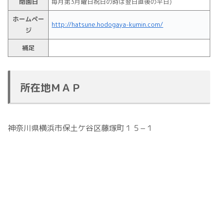
閉園日
毎月第3月曜日祝日の時は翌日直後の平日)
ホームペー
http://hatsune.hodogaya-kumin.com/
ジ
補足
所在地ＭＡＰ
神奈川県横浜市保土ケ谷区藤塚町１５−１