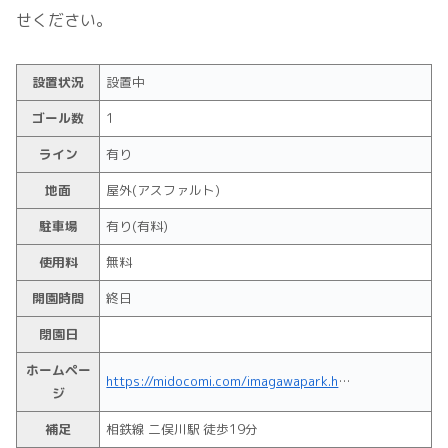
せください。
設置状況
設置中
ゴール数
1
ライン
有り
地面
屋外(アスファルト)
駐車場
有り(有料)
使用料
無料
開園時間
終日
閉園日
ホームペー
https://midocomi.com/imagawapark.html
ジ
補足
相鉄線 二俣川駅 徒歩19分