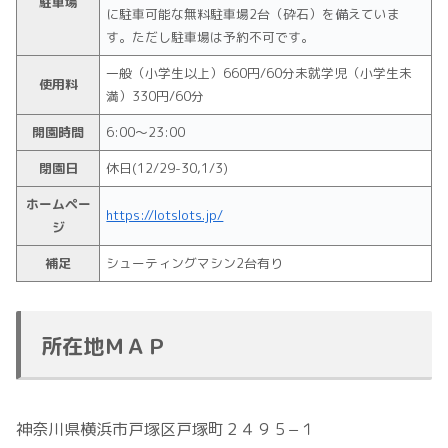
駐車場
に駐車可能な無料駐車場2台（砕石）を備えていま
す。ただし駐車場は予約不可です。
一般（小学生以上）660円/60分未就学児（小学生未
使用料
満）330円/60分
開園時間
6:00～23:00
閉園日
休日(12/29-30,1/3)
ホームペー
https://lotslots.jp/
ジ
補足
シューティングマシン2台有り
所在地ＭＡＰ
神奈川県横浜市戸塚区戸塚町２４９５−１