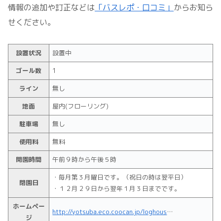
情報の追加や訂正などは
「バスレポ・口コミ」
からお知ら
せください。
設置状況
設置中
ゴール数
1
ライン
無し
地面
屋内(フローリング)
駐車場
無し
使用料
無料
開園時間
午前９時から午後５時
・毎月第３月曜日です。（祝日の時は翌平日）
閉園日
・１２月２９日から翌年１月３日までです。
ホームペー
http://yotsuba.eco.coocan.jp/loghouse.html
ジ